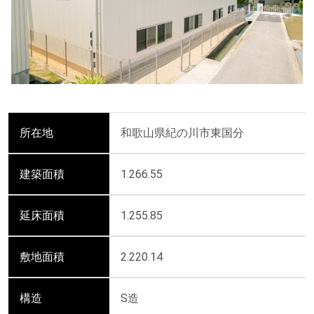
所在地
和歌山県紀の川市東国分
建築面積
1.266.55
延床面積
1.255.85
敷地面積
2.220.14
構造
S造