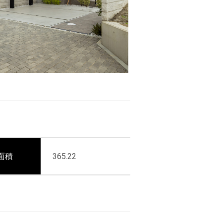
面積
365.22